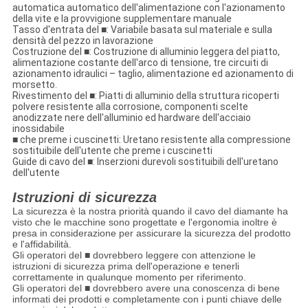
automatica automatico dell'alimentazione con l'azionamento
della vite e la provvigione supplementare manuale
Tasso d'entrata del
■
: Variabile basata sul materiale e sulla
densità del pezzo in lavorazione
Costruzione del
■
: Costruzione di alluminio leggera del piatto,
alimentazione costante dell'arco di tensione, tre circuiti di
azionamento idraulici – taglio, alimentazione ed azionamento di
morsetto.
Rivestimento del
■
: Piatti di alluminio della struttura ricoperti
polvere resistente alla corrosione, componenti scelte
anodizzate nere dell'alluminio ed hardware dell'acciaio
inossidabile
■
che preme i cuscinetti: Uretano resistente alla compressione
sostituibile dell'utente che preme i cuscinetti
Guide di cavo del
■
: Inserzioni durevoli sostituibili dell'uretano
dell'utente
Istruzioni di sicurezza
La sicurezza è la nostra priorità quando il cavo del diamante ha
visto che le macchine sono progettate e l'ergonomia inoltre è
presa in considerazione per assicurare la sicurezza del prodotto
e l'affidabilità.
Gli operatori del ■ dovrebbero leggere con attenzione le
istruzioni di sicurezza prima dell'operazione e tenerli
correttamente in qualunque momento per riferimento.
Gli operatori del ■ dovrebbero avere una conoscenza di bene
informati dei prodotti e completamente con i punti chiave delle