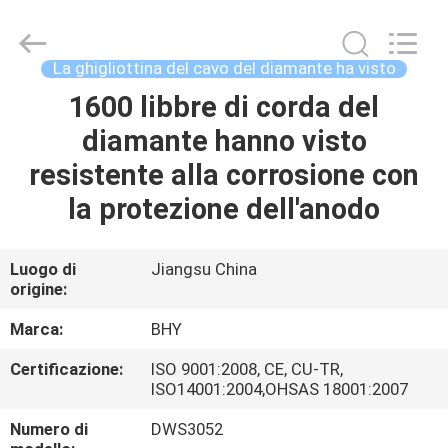
2018
-
2026
Bohyar
Engineering
La ghigliottina del cavo del diamante ha visto
Material
Technology(Suzhou)Co.,
Ltd.
1600 libbre di corda del
CASA
All
Rights
diamante hanno visto
Reserved.
PRODOTTI
resistente alla corrosione con
la protezione dell'anodo
CIRCA
NOI
Luogo di
Jiangsu China
origine:
GIRO
Marca:
BHY
DELLA
Certificazione:
ISO 9001:2008, CE, CU-TR,
ISO14001:2004,OHSAS 18001:2007
FABBRICA
Numero di
DWS3052