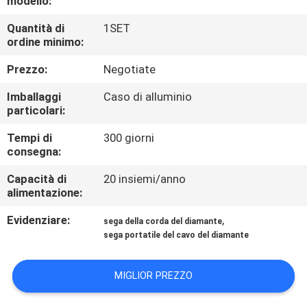
modello:
CONTROLLO
Quantità di
1SET
DI
ordine minimo:
QUALITÀ
Prezzo:
Negotiate
MAPPA
Imballaggi
Caso di alluminio
particolari:
DEL
Tempi di
300 giorni
SITO
consegna:
Capacità di
20 insiemi/anno
NORME
alimentazione:
SULLA
Evidenziare:
,
sega della corda del diamante
PRIVACY
sega portatile del cavo del diamante
MIGLIOR PREZZO