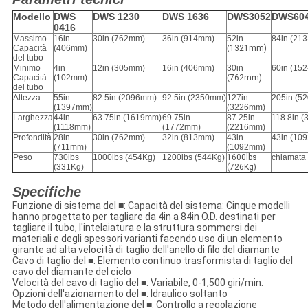
Modello
DWS
DWS 1230
DWS 1636
DWS3052
DWS60
0416
Massimo
16in
30in (762mm)
36in (914mm)
52in
84in (
21
Capacità
(406mm)
(
1321mm)
del tubo
Minimo
4in
12in (305mm)
16in (406mm)
30in
60in (15
Capacità
(102mm)
(
762mm)
del tubo
Altezza
55in
82.5in (2096mm)
92.5in (2350mm)
127in
205in (5
(1397mm)
(3226mm)
Larghezza
44in
63.75in (1619mm)
69.75in
87.25in
118.8in 
(1118mm)
(1772mm)
(2216mm)
Profondità
28in
30in (762mm)
32in (813mm)
43in
43in (10
(711mm)
(1092mm)
Peso
730lbs
1000lbs (454Kg)
1200lbs (544Kg)
1600lbs
chiamata
(
331Kg)
(726Kg)
Specifiche
Funzione di sistema del
■
: Capacità del sistema: Cinque modelli
hanno progettato per tagliare da 4in a 84in O.D. destinati per
tagliare il tubo, l'intelaiatura e la struttura sommersi dei
materiali e degli spessori varianti facendo uso di un elemento
girante ad alta velocità di taglio dell'anello di filo del diamante
Cavo di taglio del
■
: Elemento continuo trasformista di taglio del
cavo del diamante del ciclo
Velocità del cavo di taglio del
■
: Variabile, 0-1,500 giri/min.
Opzioni dell'azionamento del
■
: Idraulico soltanto
Metodo dell'alimentazione del
■
: Controllo a regolazione