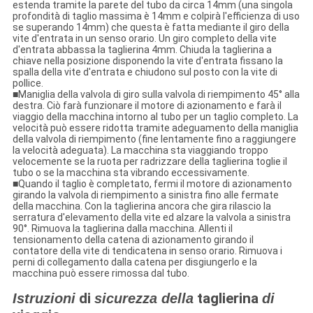
estenda tramite la parete del tubo da circa 14mm (una singola
profondità di taglio massima è 14mm e colpirà l'efficienza di uso
se superando 14mm) che questa è fatta mediante il giro della
vite d'entrata in un senso orario. Un giro completo della vite
d'entrata abbassa la taglierina 4mm. Chiuda la taglierina a
chiave nella posizione disponendo la vite d'entrata fissano la
spalla della vite d'entrata e chiudono sul posto con la vite di
pollice.
■Maniglia della valvola di giro sulla valvola di riempimento 45° alla
destra. Ciò farà funzionare il motore di azionamento e farà il
viaggio della macchina intorno al tubo per un taglio completo. La
velocità può essere ridotta tramite adeguamento della maniglia
della valvola di riempimento (fine lentamente fino a raggiungere
la velocità adeguata). La macchina sta viaggiando troppo
velocemente se la ruota per radrizzare della taglierina toglie il
tubo o se la macchina sta vibrando eccessivamente.
■Quando il taglio è completato, fermi il motore di azionamento
girando la valvola di riempimento a sinistra fino alle fermate
della macchina. Con la taglierina ancora che gira rilascio la
serratura d'elevamento della vite ed alzare la valvola a sinistra
90°. Rimuova la taglierina dalla macchina. Allenti il
tensionamento della catena di azionamento girando il
contatore della vite di tendicatena in senso orario. Rimuova i
perni di collegamento dalla catena per disgiungerlo e la
macchina può essere rimossa dal tubo.
di
taglierina
Istruzioni
sicurezza della
di