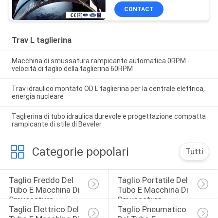
viaggio, taglierina di
CONTACT
viaggio TC0672
Trav L taglierina
Macchina di smussatura rampicante automatica 0RPM -
velocità di taglio della taglierina 60RPM
Trav idraulico montato OD L taglierina per la centrale elettrica,
energia nucleare
Taglierina di tubo idraulica durevole e progettazione compatta
rampicante di stile di Beveler
Categorie popolari
Tutti
Taglio Freddo Del 
Taglio Portatile Del 
Tubo E Macchina Di 
Tubo E Macchina Di 
Smussatura
Smussatura
Taglio Elettrico Del 
Taglio Pneumatico 