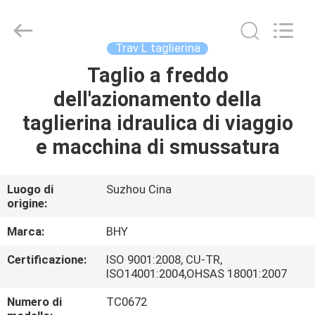
2018
-
2026
Bohyar
Engineering
Trav L taglierina
Material
Technology(Suzhou)Co.,
Ltd.
Taglio a freddo
CASA
All
Rights
dell'azionamento della
Reserved.
PRODOTTI
taglierina idraulica di viaggio
e macchina di smussatura
CIRCA
NOI
Luogo di
Suzhou Cina
origine:
GIRO
Marca:
BHY
DELLA
Certificazione:
ISO 9001:2008, CU-TR,
ISO14001:2004,OHSAS 18001:2007
FABBRICA
Numero di
TC0672