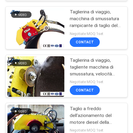
Taglierina di viaggio,
macchina di smussatura
rampicante di taglio del
tubo, velocità regolabile,
Negotiate MOQ:1set
comando a catena
CONTACT
antiscorrimento affidabile
Taglierina di viaggio,
tagliente macchina di
smussatura, velocità
regolabile, catena di
Negotiate MOQ:1set
acciaio inossidabile
CONTACT
Taglio a freddo
dell'azionamento del
motore diesel della
taglierina idraulica di
Negotiate MOQ:1set