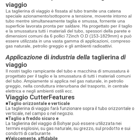
viaggio
La taglierina di viaggio è fissata al tubo tramite una catena
speciale azionamento/sottoporre a tensione, movente intorno al
tubo mentre simultaneamente taglia e smussa, fornente una
superficie lavorata pronta per saldare. Ha progettato per il taglio
e la smussatura tutti i materiali del tubo, spessori della parete e
dimensioni comuni da 6 pollici 72inch O.D (153-1829mm) e può
essere utilizzata in una vasta gamma di applicazioni, compreso
gas naturale, petrolio greggio e gli ambienti radioattivi.
Applicazione
di
industria della
taglierina
di
viaggio
Il nostri taglio rampicante del tubo e macchina di smussatura è
progettato per il taglio e la smussatura di tutti i materiali comuni
del tubo. Ampiamente si applica nel gas naturale, in petrolio
greggio, nella conduttura interurbana del trasporto, in centrale
elettrica e negli ambienti ostili ecc.
Viaggio CutterFeatures
■
Taglio orizzontale e verticale
La taglierina di viaggio farà funzionare sopra il tubo orizzontale o
verticale, nel campo o nel negozio.
■
Taglio a freddo sicuro e
La taglierina del viaggio di Bohyar può essere utilizzata nei
termini esplosivi, su gas naturale, su grezzo, sul prodotto e sui
condotti di carburante.
■
Velocemente, affidabile