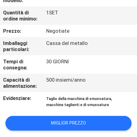
modello:
CONTROLLO
Quantità di
1SET
DI
ordine minimo:
QUALITÀ
Prezzo:
Negotiate
MAPPA
Imballaggi
Cassa del metallo
particolari:
DEL
Tempi di
30 GIORNI
SITO
consegna:
Capacità di
500 insiemi/anno
NORME
alimentazione:
SULLA
Evidenziare:
,
Taglio della macchina di smussatura
PRIVACY
macchine taglienti e di smussature
MIGLIOR PREZZO