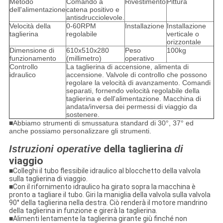
Metodo
Comando a
Rivestimento
Pittura
dell'alimentazione
catena positivo e
antisdrucciolevole.
Velocità della
0-60RPM
Installazione
Installazione
taglierina
regolabile
verticale o
orizzontale
Dimensione di
610x510x280
Peso
100kg
funzionamento
(millimetro)
operativo
Controllo
La taglierina di accensione, alimenta di
idraulico
accensione. Valvole di controllo che possono
regolare la velocità di avanzamento. Comandi
separati, fornendo velocità regolabile della
taglierina e dell'alimentazione. Macchina di
andata/inversa dei permessi di viaggio da
sostenere.
■Abbiamo strumenti di smussatura standard di 30°, 37° ed
anche possiamo personalizzare gli strumenti.
della taglierina
Istruzioni operative
di
viaggio
■
Colleghi il tubo flessibile idraulico al blocchetto della valvola
sulla taglierina di viaggio.
■Con il rifornimento idraulico ha girato sopra la macchina è
pronto a tagliare il tubo. Giri la maniglia della valvola sulla valvola
90° della taglierina nella destra. Ciò renderà il motore mandrino
della taglierina in funzione e girerà la taglierina.
■Alimenti lentamente la taglierina girante giù finché non