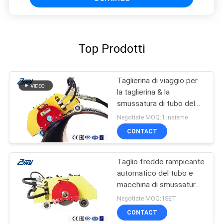
Top Prodotti
Taglierina di viaggio per
la taglierina & la
smussatura di tubo del
grande diametro,
Negotiate MOQ:1 insieme
macchina portatile del
CONTACT
tubo di Climbling
Taglio freddo rampicante
automatico del tubo e
macchina di smussatura
per la taglierina di tubo
Negotiate MOQ:1SET
del grande diametro
CONTACT