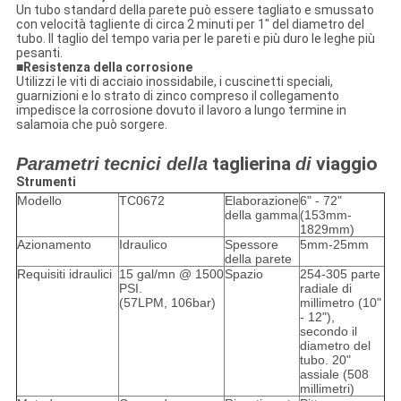
Un tubo standard della parete può essere tagliato e smussato
con velocità tagliente di circa 2 minuti per 1" del diametro del
tubo. Il taglio del tempo varia per le pareti e più duro le leghe più
pesanti.
■
Resistenza della corrosione
Utilizzi le viti di acciaio inossidabile, i cuscinetti speciali,
guarnizioni e lo strato di zinco compreso il collegamento
impedisce la corrosione dovuto il lavoro a lungo termine in
salamoia che può sorgere.
taglierina
viaggio
Parametri
tecnici della
di
Strumenti
Modello
TC0672
Elaborazione
6" - 72"
della gamma
(153mm-
1829mm)
Azionamento
Idraulico
Spessore
5mm-25mm
della parete
Requisiti idraulici
15 gal/mn @ 1500
Spazio
254-305 parte
PSI.
radiale di
(57LPM, 106bar)
millimetro (10"
- 12"),
secondo il
diametro del
tubo. 20"
assiale (508
millimetri)