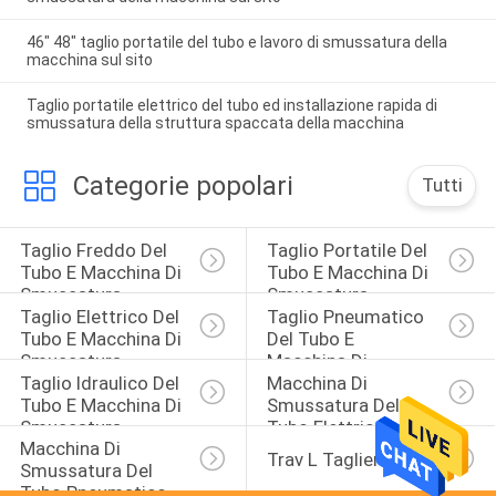
46" 48" taglio portatile del tubo e lavoro di smussatura della
macchina sul sito
Taglio portatile elettrico del tubo ed installazione rapida di
smussatura della struttura spaccata della macchina
Categorie popolari
Tutti
Taglio Freddo Del 
Taglio Portatile Del 
Tubo E Macchina Di 
Tubo E Macchina Di 
Smussatura
Smussatura
Taglio Elettrico Del 
Taglio Pneumatico 
Tubo E Macchina Di 
Del Tubo E 
Smussatura
Macchina Di 
Taglio Idraulico Del 
Macchina Di 
Smussatura
Tubo E Macchina Di 
Smussatura Del 
Smussatura
Tubo Elettrico
Macchina Di 
Trav L Taglierina
Smussatura Del 
Tubo Pneumatico