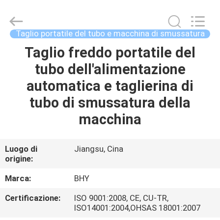
2018
-
2026
Bohyar
Engineering
Taglio portatile del tubo e macchina di smussatura
Material
Technology(Suzhou)Co.,
Ltd.
Taglio freddo portatile del
CASA
All
Rights
tubo dell'alimentazione
Reserved.
PRODOTTI
automatica e taglierina di
tubo di smussatura della
CIRCA
macchina
NOI
Luogo di
Jiangsu, Cina
origine:
GIRO
DELLA
Marca:
BHY
FABBRICA
Certificazione:
ISO 9001:2008, CE, CU-TR,
ISO14001:2004,OHSAS 18001:2007