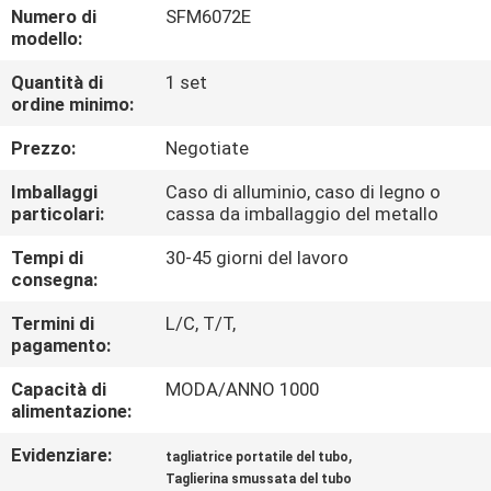
CONTROLLO
Numero di
SFM6072E
modello:
DI
Quantità di
1 set
QUALITÀ
ordine minimo:
Prezzo:
Negotiate
MAPPA
DEL
Imballaggi
Caso di alluminio, caso di legno o
particolari:
cassa da imballaggio del metallo
SITO
Tempi di
30-45 giorni del lavoro
consegna:
NORME
Termini di
L/C, T/T,
SULLA
pagamento:
PRIVACY
Capacità di
MODA/ANNO 1000
alimentazione:
Evidenziare:
,
tagliatrice portatile del tubo
Taglierina smussata del tubo