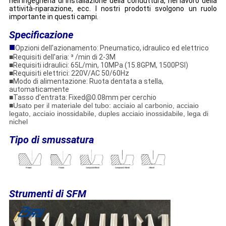
nell'ingegneria di installazione della conduttura, nel lavoro della
attività-riparazione, ecc. I nostri prodotti svolgono un ruolo
importante in questi campi.
Specificazione
■
Opzioni dell'azionamento: Pneumatico, idraulico ed elettrico
■Requisiti dell'aria: ³ /min di 2-3M
■Requisiti idraulici: 65L/min, 10MPa (15.8GPM, 1500PSI)
■Requisiti elettrici: 220V/AC 50/60Hz
■Modo di alimentazione: Ruota dentata a stella,
automaticamente
■Tasso d'entrata: Fixed@0.08mm per cerchio
■
Usato per il materiale del tubo: acciaio al carbonio, acciaio
legato, acciaio inossidabile, duples acciaio inossidabile, lega di
nichel
Tipo di smussatura
Strumenti di SFM