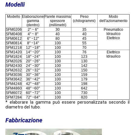
Modelli
Modello
Elaborazione
Parete massima
Peso
Modo
gamma
spessore
(chilogrammi)
dell'azionamento
(dentro)
(millimetri)
SFM0206
2" ~ 6"
30
35
Pneumatico
Idraulico
SFM0408
4" ~ 8"
40
40
Elettrico
SFM0612
6" ~12"
80
45
SFM0814
8" ~14"
100
55
SFM1218
12" ~18"
100
70
SFM1420
14" ~20"
100
76
Elettrico
Idraulico
SFM1824
18" ~24"
100
123
SFM2026
20" ~26"
100
130
SFM2430
24" ~30"
100
142
SFM2632
26" ~32"
100
150
SFM3036
30" ~36"
100
159
SFM3642
36" ~42"
100
179
SFM4248
42" ~48"
100
198
SFM4860
48" ~60"
100
642
SFM6072
60" ~72"
100
730
SFM7284
72" ~84"
100
820
* elaborare la gamma può essere personalizzata secondo il
diametro del tubo.
Fabbricazione