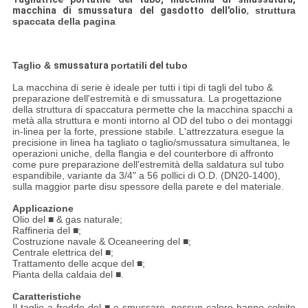
macchina di smussatura del gasdotto dell'olio
,
struttura
spaccata della pagina
Taglio &
smussatura
portatili
del
tubo
La macchina di serie è ideale per tutti i tipi di tagli del tubo &
preparazione dell'estremità e di smussatura. La progettazione
della struttura di spaccatura permette che la macchina spacchi a
metà alla struttura e monti intorno al OD del tubo o dei montaggi
in-linea per la forte, pressione stabile. L'attrezzatura esegue la
precisione in linea ha tagliato o taglio/smussatura simultanea, le
operazioni uniche, della flangia e del counterbore di affronto
come pure preparazione dell'estremità della saldatura sul tubo
espandibile, variante da 3/4" a 56 pollici di O.D. (DN20-1400),
sulla maggior parte disu spessore della parete e del materiale.
Applicazione
Olio del ■ & gas naturale;
Raffineria del ■;
Costruzione navale & Oceaneering del ■;
Centrale elettrica del ■;
Trattamento delle acque del ■;
Pianta della caldaia del ■.
Caratteristiche
Il taglio a freddo del ■ e smussare, nessun calore hanno colpito