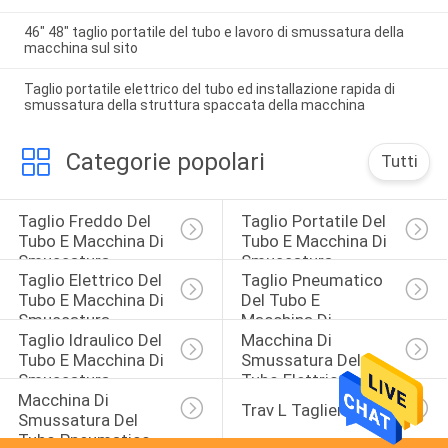
46" 48" taglio portatile del tubo e lavoro di smussatura della
macchina sul sito
Taglio portatile elettrico del tubo ed installazione rapida di
smussatura della struttura spaccata della macchina
Categorie popolari
Tutti
Taglio Freddo Del 
Taglio Portatile Del 
Tubo E Macchina Di 
Tubo E Macchina Di 
Smussatura
Smussatura
Taglio Elettrico Del 
Taglio Pneumatico 
Tubo E Macchina Di 
Del Tubo E 
Smussatura
Macchina Di 
Taglio Idraulico Del 
Macchina Di 
Smussatura
Tubo E Macchina Di 
Smussatura Del 
Smussatura
Tubo Elettrico
Macchina Di 
Trav L Taglierina
Smussatura Del 
Tubo Pneumatico