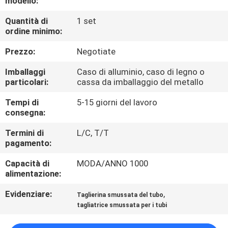
modello:
CONTROLLO
Quantità di
1 set
DI
ordine minimo:
QUALITÀ
Prezzo:
Negotiate
MAPPA
Imballaggi
Caso di alluminio, caso di legno o
particolari:
cassa da imballaggio del metallo
DEL
Tempi di
5-15 giorni del lavoro
SITO
consegna:
Termini di
L/C, T/T
NORME
pagamento:
SULLA
Capacità di
MODA/ANNO 1000
PRIVACY
alimentazione:
Evidenziare:
,
Taglierina smussata del tubo
tagliatrice smussata per i tubi