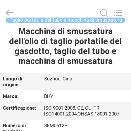
2018
-
2026
Bohyar
Engineering
Taglio portatile del tubo e macchina di smussatura
Material
Technology(Suzhou)Co.,
Ltd.
Macchina di smussatura
CASA
All
Rights
dell'olio di taglio portatile del
Reserved.
PRODOTTI
gasdotto, taglio del tubo e
macchina di smussatura
CIRCA
NOI
Luogo di
Suzhou, Cina
origine:
GIRO
Marca:
BHY
DELLA
Certificazione:
ISO 9001:2008, CE, CU-TR,
ISO14001:2004,OHSAS 18001:2007
FABBRICA
Numero di
SFM0612P