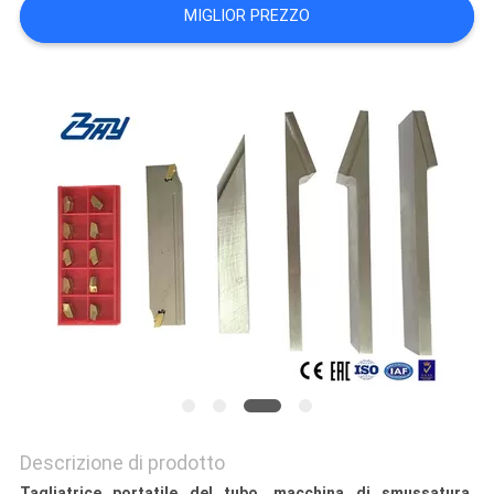
MIGLIOR PREZZO
Descrizione di prodotto
Tagliatrice portatile del tubo, macchina di smussatura,