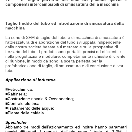
componenti intercambiabili di smussatura della macchina
Taglio freddo del tubo ed introduzione di smussatura della
macchina
La serie di SFM di taglio del tubo e di macchina di smussatura è
l'attrezzatura di elaborazione del tubo sviluppata indipendente
dalla nostra società basata sul mercato e sulla prospettiva di
terziario del tubo. I prodotti sono portatili, precisi ed efficienti e
nella progettazione modulare, completamente richieste di cliente
di riunione, in modo da sono la scelta perfetta per la
prefabbricazione di taglio, di smussatura e di conclusione di vari
tubi.
Applicazione di industria
■
Petrochimica;
■Raffineria;
■Costruzione navale & Oceaneering;
■Centrale elettrica;
■Trattamento delle acque;
■Pianta della caldaia.
Specifiche
Abbiamo tre modi dell'azionamento ed inoltre hanno parametri
tecnici differenti. I requisiti dell'aria sono ³ /min. di 2-3M. I