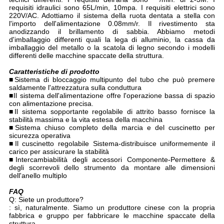
requisiti idraulici sono 65L/min, 10mpa. I requisiti elettrici sono
220V/AC. Adottiamo il sistema della ruota dentata a stella con
l'importo dell'alimentazione 0.08mm/r. Il rivestimento sta
anodizzando il brillamento di sabbia. Abbiamo metodi
d'imballaggio differenti quali la lega di alluminio, la cassa da
imballaggio del metallo o la scatola di legno secondo i modelli
differenti delle macchine spaccate della struttura.
Caratteristiche di prodotto
■
Sistema di bloccaggio multipunto del tubo che può premere
saldamente l'attrezzatura sulla conduttura
■Il sistema dell'alimentazione offre l'operazione bassa di spazio
con alimentazione precisa.
■Il sistema sopportante regolabile di attrito basso fornisce la
stabilità massima e la vita estesa della macchina
■Sistema chiuso completo della marcia e del cuscinetto per
sicurezza operativa
■Il cuscinetto regolabile Sistema-distribuisce uniformemente il
carico per assicurare la stabilità
■Intercambiabilità degli accessori Componente-Permettere &
degli scorrevoli dello strumento da montare alle dimensioni
dell'anello multiplo
FAQ
Q: Siete un produttore?
: sì, naturalmente. Siamo un produttore cinese con la propria
fabbrica e gruppo per fabbricare le macchine spaccate della
struttura.