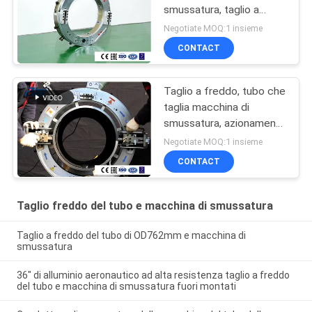
smussatura, taglio a
freddo, taglio del tubo
Negotiate MOQ:1 insieme
18inch, smussatura del
CONTACT
tubo 18inch
Taglio a freddo, tubo che
taglia macchina di
smussatura, azionamento
portatile e elettrico
Negotiate MOQ:1 insieme
CONTACT
Taglio freddo del tubo e macchina di smussatura
Taglio a freddo del tubo di OD762mm e macchina di
smussatura
36" di alluminio aeronautico ad alta resistenza taglio a freddo
del tubo e macchina di smussatura fuori montati