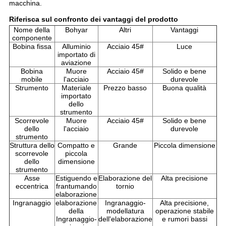
macchina.
Riferisca sul confronto dei vantaggi del prodotto
Nome della
Bohyar
Altri
Vantaggi
componente
Bobina fissa
Alluminio
Acciaio 45#
Luce
importato di
aviazione
Bobina
Muore
Acciaio 45#
Solido e bene
mobile
l'acciaio
durevole
Strumento
Materiale
Prezzo basso
Buona qualità
importato
dello
strumento
Scorrevole
Muore
Acciaio 45#
Solido e bene
dello
l'acciaio
durevole
strumento
Struttura dello
Compatto e
Grande
Piccola dimensione
scorrevole
piccola
dello
dimensione
strumento
Asse
Estiguendo e
Elaborazione del
Alta precisione
eccentrica
frantumando
tornio
elaborazione
Ingranaggio
elaborazione
Ingranaggio-
Alta precisione,
della
modellatura
operazione stabile
Ingranaggio-
dell'elaborazione
e rumori bassi