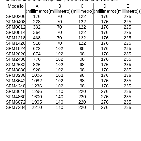
Modello
A
B
C
D
E
(millimetro)
(millimetro)
(millimetro)
(millimetro)
(millimetro)
(
SFM0206
176
70
122
176
225
SFM0408
228
70
122
176
225
SFM0612
332
70
122
176
225
SFM0814
364
70
122
176
225
SFM1218
468
70
122
176
225
SFM1420
518
70
122
176
225
SFM1824
622
102
98
176
235
SFM2026
674
102
98
176
235
SFM2430
776
102
98
176
235
SFM2632
826
102
98
176
235
SFM3036
928
102
98
176
235
SFM3238
1006
102
98
176
235
SFM3642
1082
102
98
176
235
SFM4248
1236
102
98
176
235
SFM3648
1296
140
220
276
235
SFM4860
1600
140
220
276
235
SFM6072
1905
140
220
276
235
SFM7284
2210
140
220
276
235