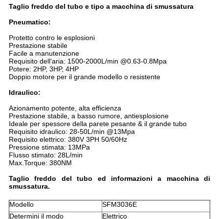
Taglio freddo del tubo e
tipo
a macchina
di
smussatura
Pneumatico:
Protetto contro le esplosioni
Prestazione stabile
Facile a manutenzione
Requisito dell'aria: 1500-2000L/min @0.63-0.8Mpa
Potere: 2HP, 3HP, 4HP
Doppio motore per il grande modello o resistente
Idraulico:
Azionamento potente, alta efficienza
Prestazione stabile, a basso rumore, antiesplosione
Ideale per spessore della parete pesante & il grande tubo
Requisito idraulico: 28-50L/min @13Mpa
Requisito elettrico: 380V 3PH 50/60Hz
Pressione stimata: 13MPa
Flusso stimato: 28L/min
Max.Torque: 380NM
Taglio freddo del tubo ed
informazioni
a macchina
di
smussatura
.
Modello
SFM3036E
Determini il modo
Elettrico