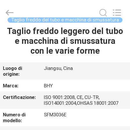
2018
-
2026
Bohyar
Engineering
Taglio freddo del tubo e macchina di smussatura
Material
Technology(Suzhou)Co.,
Ltd.
Taglio freddo leggero del tubo
CASA
All
Rights
e macchina di smussatura
Reserved.
PRODOTTI
con le varie forme
CIRCA
Luogo di
Jiangsu, Cina
origine:
NOI
Marca:
BHY
GIRO
Certificazione:
ISO 9001:2008, CE, CU-TR,
ISO14001:2004,OHSAS 18001:2007
DELLA
FABBRICA
Numero di
SFM3036E
modello: