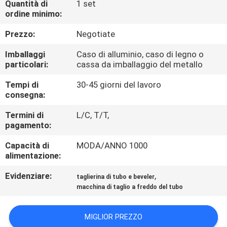
Quantità di
1 set
CONTROLLO
ordine minimo:
DI
Prezzo:
Negotiate
QUALITÀ
Imballaggi
Caso di alluminio, caso di legno o
particolari:
cassa da imballaggio del metallo
MAPPA
Tempi di
30-45 giorni del lavoro
DEL
consegna:
SITO
Termini di
L/C, T/T,
pagamento:
NORME
Capacità di
MODA/ANNO 1000
SULLA
alimentazione:
PRIVACY
Evidenziare:
,
taglierina di tubo e beveler
macchina di taglio a freddo del tubo
MIGLIOR PREZZO