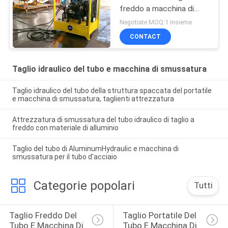
freddo a macchina di
smussatura per il repaire
Negotiate MOQ:1 insieme
del gasdotto & del
CONTACT
petrolio
Taglio idraulico del tubo e macchina di smussatura
Taglio idraulico del tubo della struttura spaccata del portatile
e macchina di smussatura, taglienti attrezzatura
Attrezzatura di smussatura del tubo idraulico di taglio a
freddo con materiale di alluminio
Taglio del tubo di AluminumHydraulic e macchina di
smussatura per il tubo d'acciaio
Categorie popolari
Tutti
Taglio Freddo Del 
Taglio Portatile Del 
Tubo E Macchina Di 
Tubo E Macchina Di 