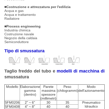
■
Costruzione e attrezzatura per l'edilizia
Acqua e gas
Acqua e trattamento
Radiatore
■
Process engineering
Industria chimica
Costruzione navale
Negozio della caldaia
Semiconduttore
Tipo di smussatura
Taglio freddo del tubo e
modelli di macchina di
smussatura
Modello
Elaborazione
Parete
Peso
Modo
gamma
massima
(chilogrammi)
dell'azionamento
(dentro)
spessore
(millimetri)
SFM0206
2" ~ 6"
30
35
Pneumatico
Idraulico
SFM0408
4" ~ 8"
40
40