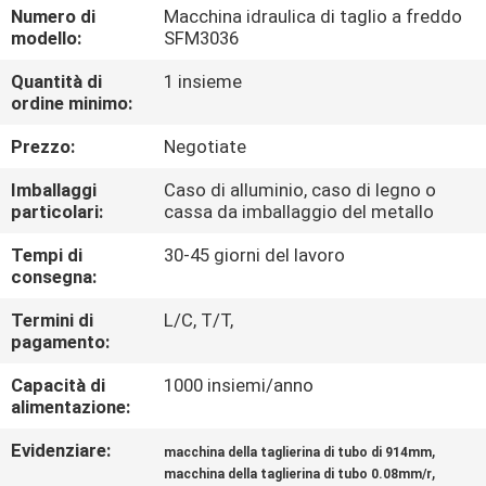
CONTROLLO
Numero di
Macchina idraulica di taglio a freddo
modello:
SFM3036
DI
Quantità di
1 insieme
QUALITÀ
ordine minimo:
Prezzo:
Negotiate
MAPPA
DEL
Imballaggi
Caso di alluminio, caso di legno o
particolari:
cassa da imballaggio del metallo
SITO
Tempi di
30-45 giorni del lavoro
consegna:
NORME
Termini di
L/C, T/T,
SULLA
pagamento:
PRIVACY
Capacità di
1000 insiemi/anno
alimentazione:
Evidenziare:
,
macchina della taglierina di tubo di 914mm
,
macchina della taglierina di tubo 0.08mm/r