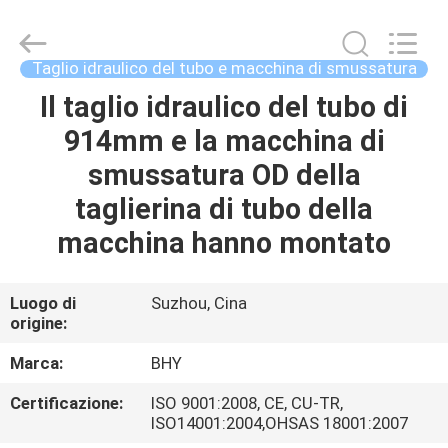
2018
-
2026
Bohyar
Engineering
Taglio idraulico del tubo e macchina di smussatura
Material
Technology(Suzhou)Co.,
Ltd.
Il taglio idraulico del tubo di
CASA
All
Rights
914mm e la macchina di
Reserved.
PRODOTTI
smussatura OD della
taglierina di tubo della
CIRCA
macchina hanno montato
NOI
Luogo di
Suzhou, Cina
origine:
GIRO
DELLA
Marca:
BHY
FABBRICA
Certificazione:
ISO 9001:2008, CE, CU-TR,
ISO14001:2004,OHSAS 18001:2007