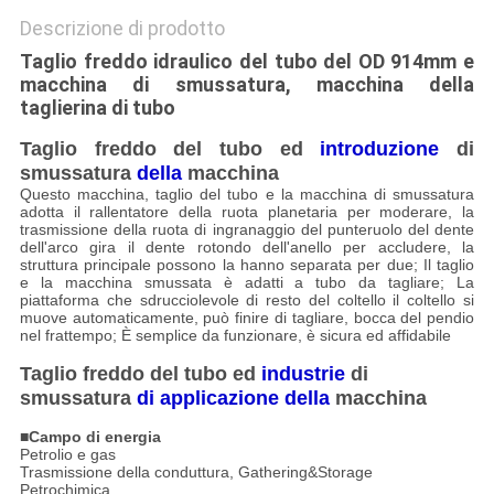
Descrizione di prodotto
Taglio freddo idraulico del tubo del OD 914mm e
macchina di smussatura, macchina della
taglierina di tubo
Taglio freddo del tubo ed
introduzione
di
smussatura
della
macchina
Questo macchina, taglio del tubo e la macchina di smussatura
adotta il rallentatore della ruota planetaria per moderare, la
trasmissione della ruota di ingranaggio del punteruolo del dente
dell'arco gira il dente rotondo dell'anello per accludere, la
struttura principale possono la hanno separata per due; Il taglio
e la macchina smussata è adatti a tubo da tagliare; La
piattaforma che sdrucciolevole di resto del coltello il coltello si
muove automaticamente, può finire di tagliare, bocca del pendio
nel frattempo; È semplice da funzionare, è sicura ed affidabile
Taglio freddo del tubo ed
industrie
di
smussatura
di applicazione della
macchina
■
Campo di energia
Petrolio e gas
Trasmissione della conduttura, Gathering&Storage
Petrochimica