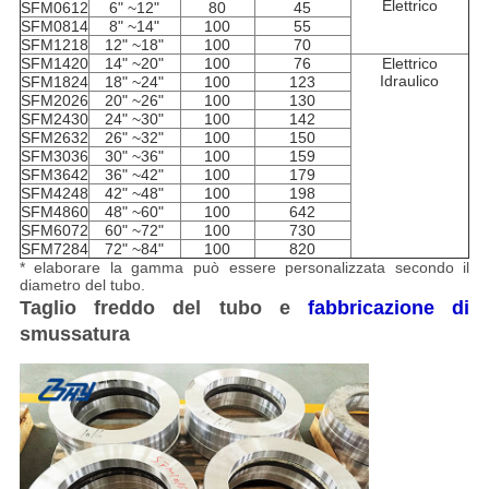
Elettrico
SFM0612
6" ~12"
80
45
SFM0814
8" ~14"
100
55
SFM1218
12" ~18"
100
70
SFM1420
14" ~20"
100
76
Elettrico
Idraulico
SFM1824
18" ~24"
100
123
SFM2026
20" ~26"
100
130
SFM2430
24" ~30"
100
142
SFM2632
26" ~32"
100
150
SFM3036
30" ~36"
100
159
SFM3642
36" ~42"
100
179
SFM4248
42" ~48"
100
198
SFM4860
48" ~60"
100
642
SFM6072
60" ~72"
100
730
SFM7284
72" ~84"
100
820
* elaborare la gamma può essere personalizzata secondo il
diametro del tubo.
Taglio freddo del tubo e
fabbricazione di
smussatura