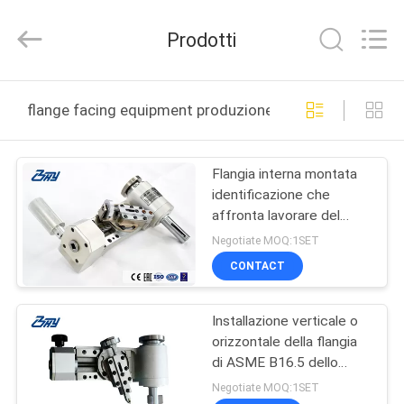
2018
-
2026
Prodotti
Bohyar
Engineering
Material
Technology(Suzhou)Co.,
Ltd.
CASA
All
flange facing equipment produzione online
Rights
Reserved.
PRODOTTI
Flangia interna montata
identificazione che
CIRCA
affronta lavorare del
NOI
fronte dell'estremità del
Negotiate MOQ:1SET
livello del tornio
CONTACT
dell'attrezzatura
GIRO
Installazione verticale o
DELLA
orizzontale della flangia
FABBRICA
di ASME B16.5 dello
strumento di affronto di
Negotiate MOQ:1SET