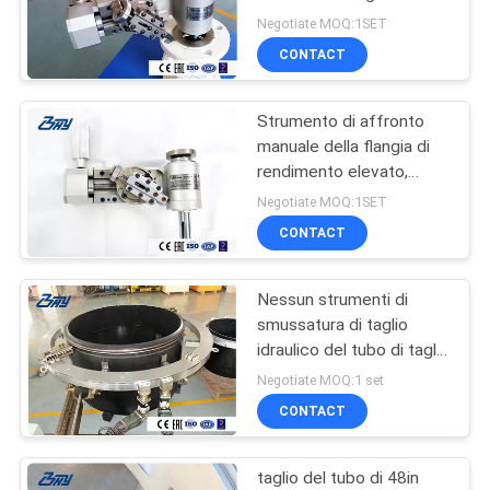
persona per i tubi, valvole
Negotiate MOQ:1SET
CONTACT
Strumento di affronto
manuale della flangia di
rendimento elevato,
tempo di impiego lungo
Negotiate MOQ:1SET
del Facer della flangia
CONTACT
Nessun strumenti di
smussatura di taglio
idraulico del tubo di taglio
a freddo della scintilla
Negotiate MOQ:1 set
per process engineering
CONTACT
taglio del tubo di 48in