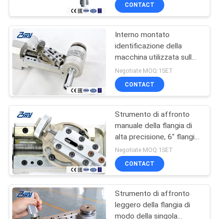
diametro basso
CONTROLLO
CONTACT
DI
Interno montato
QUALITÀ
identificazione della
macchina utilizzata sulle
MAPPA
fronti di taglio della
Negotiate MOQ:1SET
flangia portatile bassa di
DEL
CONTACT
spazio montato
SITO
Strumento di affronto
manuale della flangia di
NORME
alta precisione, 6" flangia
che rinnova la facciata
SULLA
Negotiate MOQ:1SET
della macchina
CONTACT
PRIVACY
Strumento di affronto
leggero della flangia di
modo della singola