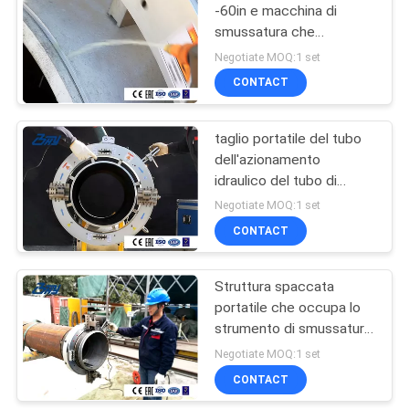
-60in e macchina di
smussatura che
elaborano i vari tubi
Negotiate MOQ:1 set
CONTACT
taglio portatile del tubo
dell'azionamento
idraulico del tubo di
1200mm e tipo
Negotiate MOQ:1 set
smussato di smussatura
CONTACT
della macchina vario
Struttura spaccata
portatile che occupa lo
strumento di smussatura
del piccolo tubo dello
Negotiate MOQ:1 set
spazio
CONTACT