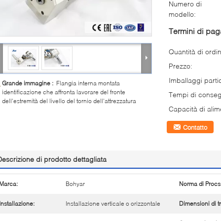
Numero di
modello:
Termini di pa
Quantità di ordi
Prezzo:
Imballaggi partic
Grande immagine :
Flangia interna montata
identificazione che affronta lavorare del fronte
Tempi di conse
dell'estremità del livello del tornio dell'attrezzatura
Capacità di alim
Contatto
Descrizione di prodotto dettagliata
Marca:
Bohyar
Norma di Procs
Installazione:
Installazione verticale o orizzontale
Dimensioni di t