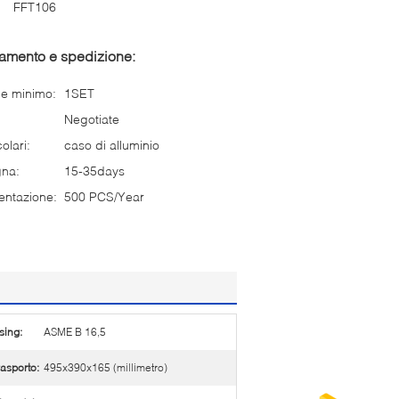
FFT106
gamento e spedizione:
ne minimo:
1SET
Negotiate
olari:
caso di alluminio
gna:
15-35days
entazione:
500 PCS/Year
sing:
ASME B 16,5
rasporto:
495x390x165 (millimetro)