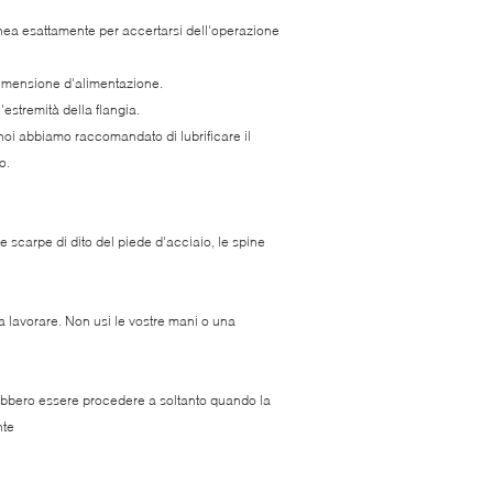
inea esattamente per accertarsi dell'operazione
 dimensione d'alimentazione.
'estremità della flangia.
oi abbiamo raccomandato di lubrificare il
o.
le scarpe di dito del piede d'acciaio, le spine
da lavorare. Non usi le vostre mani o una
ebbero essere procedere a soltanto quando la
nte