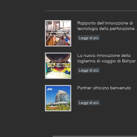
Rapporto dell'innovazione di
tecnologia della perforazione 
fresatura per X80 il grande
Leggi di più
diametro Pipe-SFM3648H
La nuova innovazione della
taglierina di viaggio di Bohyar
Leggi di più
Partner africano benvenuto
Leggi di più