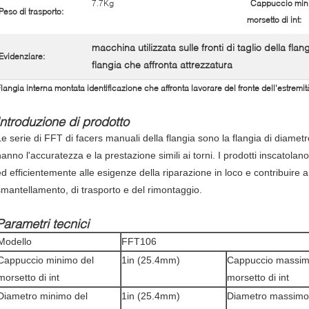
7.7Kg
Cappuccio min
Peso di trasporto:
morsetto di int:
macchina utilizzata sulle fronti di taglio della flang
Evidenziare:
flangia che affronta attrezzatura
langia interna montata identificazione che affronta lavorare del fronte dell'estremità 
Introduzione di prodotto
Le serie di FFT di facers manuali della flangia sono la flangia di diametr
hanno l'accuratezza e la prestazione simili ai torni. I prodotti inscato
ed efficientemente alle esigenze della riparazione in loco e contribuire a 
smantellamento, di trasporto e del rimontaggio.
Parametri tecnici
Modello
FFT106
Cappuccio minimo del
1in (25.4mm)
Cappuccio massim
morsetto di int
morsetto di int
Diametro minimo del
1in (25.4mm)
Diametro massimo