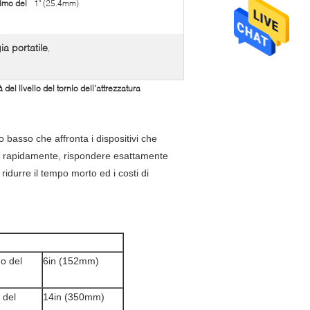
imo del
1" (25.4mm)
ia portatile
,
del livello del tornio dell'attrezzatura
o basso che affronta i dispositivi che
lano rapidamente, rispondere esattamente
ridurre il tempo morto ed i costi di
o del
6in (152mm)
 del
14in (350mm)