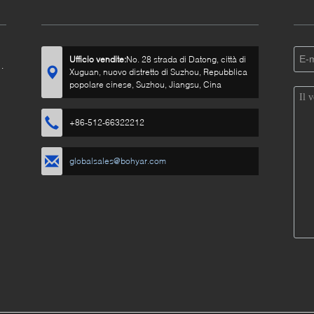
Ufficio vendite:
No. 28 strada di Datong, città di
e
Xuguan, nuovo distretto di Suzhou, Repubblica
popolare cinese, Suzhou, Jiangsu, Cina
+86-512-66322212
globalsales@bohyar.com