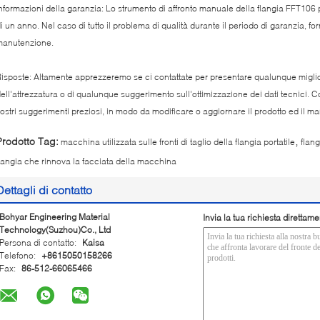
nformazioni della garanzia: Lo strumento di affronto manuale della flangia FFT106
i un anno. Nel caso di tutto il problema di qualità durante il periodo di garanzia, for
manutenzione.
isposte: Altamente apprezzeremo se ci contattate per presentare qualunque miglio
ell'attrezzatura o di qualunque suggerimento sull'ottimizzazione dei dati tecnici.
ostri suggerimenti preziosi, in modo da modificare o aggiornare il prodotto ed il 
,
Prodotto Tag:
macchina utilizzata sulle fronti di taglio della flangia portatile
flang
langia che rinnova la facciata della macchina
Dettagli di contatto
Bohyar Engineering Material
Invia la tua richiesta direttame
Technology(Suzhou)Co., Ltd
Persona di contatto:
Kaisa
Telefono:
+8615050158266
Fax:
86-512-66065466