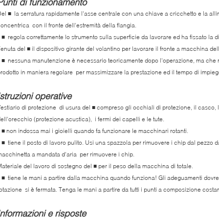
Punti di funzionamento
el ■ la serratura rapidamente l'asse centrale con una chiave a cricchetto e la all
oncentrica con il fronte dell'estremità della flangia.
l ■ regola correttamente lo strumento sulla superficie da lavorare ed ha fissato la
enuta del ■ il dispositivo girante del volantino per lavorare il fronte a macchina dell
l ■ nessuna manutenzione è necessario teoricamente dopo l'operazione, ma che n
rodotto in maniera regolare per massimizzare la prestazione ed il tempo di impieg
Istruzioni operative
estiario di protezione di usura del ■ compreso gli occhiali di protezione, il casco, 
ell'orecchio (protezione acustica), i fermi dei capelli e le tute.
l ■ non indossa mai i gioielli quando fa funzionare le macchinari rotanti.
l ■ tiene il posto di lavoro pulito. Usi una spazzola per rimuovere i chip dal pezzo 
acchinetta a mandata d'aria per rimuovere i chip.
ateriale del lavoro di sostegno del ■ per il peso della macchina di totale.
l ■ tiene le mani a partire dalla macchina quando funziona! Gli adeguamenti dovr
otazione si è fermata. Tenga le mani a partire da tutti i punti a composizione costa
Informazioni e risposte