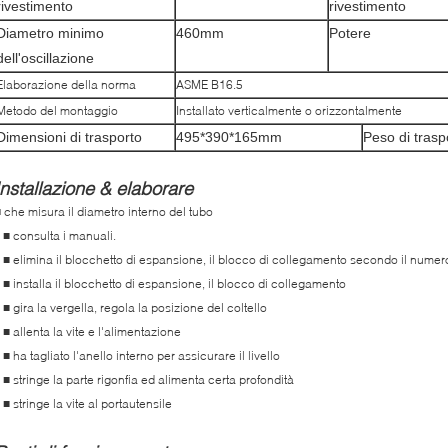
rivestimento
rivestimento
Diametro minimo
460mm
Potere
dell'oscillazione
Elaborazione della norma
ASME B16.5
Metodo del montaggio
Installato verticalmente o orizzontalmente
Dimensioni di trasporto
495*390*165mm
Peso di trasp
Installazione & elaborare
 che misura il diametro interno del tubo
l ■ consulta i manuali.
l ■ elimina il blocchetto di espansione, il blocco di collegamento secondo il numero
l ■ installa il blocchetto di espansione, il blocco di collegamento
l ■ gira la vergella, regola la posizione del coltello
l ■ allenta la vite e l'alimentazione
l ■ ha tagliato l'anello interno per assicurare il livello
l ■ stringe la parte rigonfia ed alimenta certa profondità
l ■ stringe la vite al portautensile