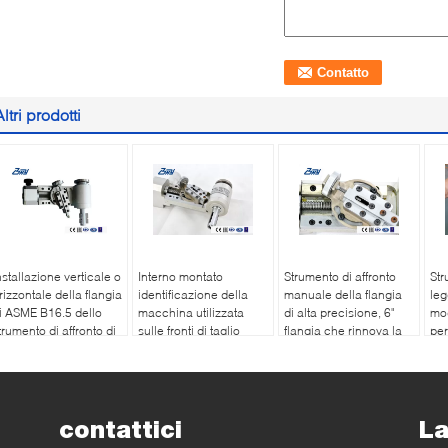
Altri prodotti
nstallazione verticale o
Interno montato
Strumento di affronto
Str
rizzontale della flangia
identificazione della
manuale della flangia
leg
i ASME B16.5 dello
macchina utilizzata
di alta precisione, 6"
mod
trumento di affronto di
sulle fronti di taglio
flangia che rinnova la
per
iametro basso
della flangia portatile
facciata della
val
bassa di spazio
macchina
montato
contattici
La