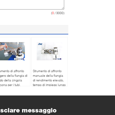
(
0
/ 3000)
umento di affronto
Strumento di affronto
gero della flangia di
manuale della flangia
o della singola
di rendimento elevato,
sona per i tubi,
tempo di impiego lungo
vole
del Facer della flangia
sciare messaggio