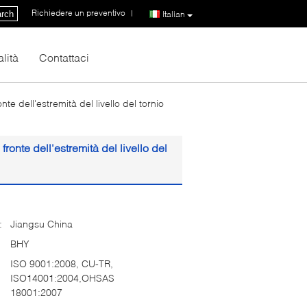
Richiedere un preventivo
|
rch
Italian
lità
Contattaci
te dell'estremità del livello del tornio
fronte dell'estremità del livello del
:
Jiangsu China
BHY
ISO 9001:2008, CU-TR,
ISO14001:2004,OHSAS
18001:2007