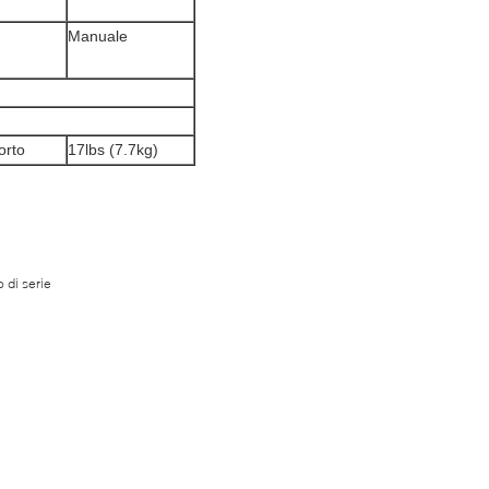
Manuale
orto
17lbs (7.7kg)
 di serie