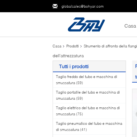
globalsales@bohyar.com
Casa
Casa
Prodotti
Strumento di affronto della flang
dell'attrezzatura
Tutti i prodotti
Taglio freddo del tubo e macchina di
smussatura
(59)
Taglio portatile del tubo e macchina di
smussatura
(59)
Taglio elettrico del tubo e macchina di
smussatura
(75)
Taglio pneumatico del tubo e macchina
di smussatura
(41)