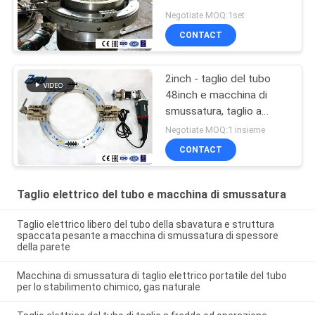
elettrico
Negotiate MOQ:1set
CONTACT
2inch - taglio del tubo
48inch e macchina di
smussatura, taglio a
freddo, 2 al taglio del
Negotiate MOQ:1 insieme
tubo 48inches, 2 alla
CONTACT
smussatura del tubo
48inches
Taglio elettrico del tubo e macchina di smussatura
Taglio elettrico libero del tubo della sbavatura e struttura
spaccata pesante a macchina di smussatura di spessore
della parete
Macchina di smussatura di taglio elettrico portatile del tubo
per lo stabilimento chimico, gas naturale