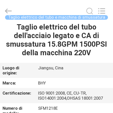
2018
-
2026
Bohyar
Engineering
Taglio elettrico del tubo e macchina di smussatura
Material
Technology(Suzhou)Co.,
Ltd.
Taglio elettrico del tubo
CASA
All
Rights
dell'acciaio legato e CA di
Reserved.
PRODOTTI
smussatura 15.8GPM 1500PSI
della macchina 220V
CIRCA
NOI
Luogo di
Jiangsu, Cina
origine:
GIRO
Marca:
BHY
DELLA
Certificazione:
ISO 9001:2008, CE, CU-TR,
ISO14001:2004,OHSAS 18001:2007
FABBRICA
Numero di
SFM1218E