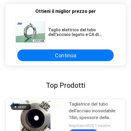
Ottieni il miglior prezzo per
Taglio elettrico del tubo
dell'acciaio legato e CA di
smussatura 15.8GPM 1500PSI
della macchina 220V
Continua
Top Prodotti
Tagliatrice del tubo
dell'acciaio inossidabile
18in, spessore della
parete di 30mm, taglio &
Negotiate MOQ:1 insieme