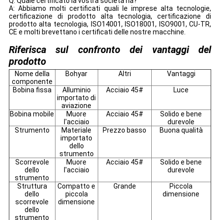
Q: Quale certificato la vostra società ha?
A: Abbiamo molti certificati quali le imprese alta tecnologie,
certificazione di prodotto alta tecnologia, certificazione di
prodotto alta tecnologia, ISO14001, ISO18001, ISO9001, CU-TR,
CE e molti brevettano i certificati delle nostre macchine.
Riferisca sul confronto dei vantaggi del
prodotto
Nome della
Bohyar
Altri
Vantaggi
componente
Bobina fissa
Alluminio
Acciaio 45#
Luce
importato di
aviazione
Bobina mobile
Muore
Acciaio 45#
Solido e bene
l'acciaio
durevole
Strumento
Materiale
Prezzo basso
Buona qualità
importato
dello
strumento
Scorrevole
Muore
Acciaio 45#
Solido e bene
dello
l'acciaio
durevole
strumento
Struttura
Compatto e
Grande
Piccola
dello
piccola
dimensione
scorrevole
dimensione
dello
strumento