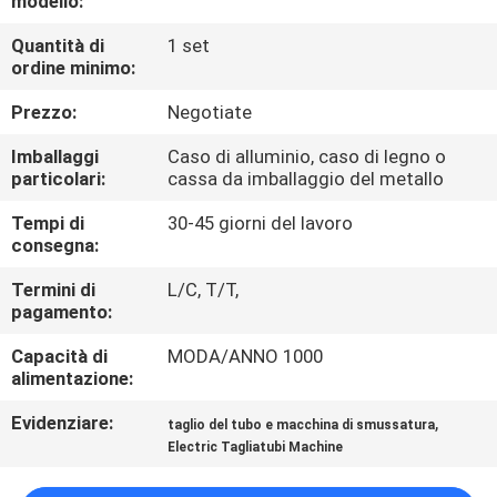
modello:
CONTROLLO
Quantità di
1 set
DI
ordine minimo:
QUALITÀ
Prezzo:
Negotiate
MAPPA
Imballaggi
Caso di alluminio, caso di legno o
particolari:
cassa da imballaggio del metallo
DEL
Tempi di
30-45 giorni del lavoro
SITO
consegna:
Termini di
L/C, T/T,
NORME
pagamento:
SULLA
Capacità di
MODA/ANNO 1000
PRIVACY
alimentazione:
Evidenziare:
,
taglio del tubo e macchina di smussatura
Electric Tagliatubi Machine