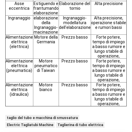
Asse
Estiguendo e
Elaborazione del
Alta precisione
eccentrica
frantumando
tornio
elaborazione
Ingranaggio
elaborazione
Ingranaggio-
Alta precisione,
della
modellatura
operazione stabile
Ingranaggio-
dell'elaborazione
e rumori bassi
macinazione
Alimentazione
Motore della
Prezzo basso
Forte potere,
elettrica
Germania
tempo di impiego
(elettrica)
a basso rumore e
lungo stabile di
operazione,
Alimentazione
Motore
Prezzo basso
Forte potere,
elettrica
pneumatico
tempo di impiego
(pneumatica)
di Taiwan
a basso rumore e
lungo stabile di
operazione,
Alimentazione
Motore
Prezzo basso
Forte potere,
elettrica
bianco
tempo di impiego
(idraulica)
a basso rumore e
lungo stabile di
operazione,
taglio del tubo e macchina di smussatura
Electric Tagliatubi Machine
Taglierina di tubo elettrica