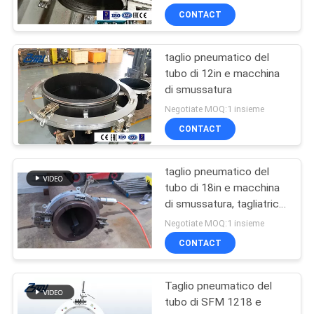
CONTACT
taglio pneumatico del
tubo di 12in e macchina
di smussatura
Negotiate MOQ:1 insieme
CONTACT
taglio pneumatico del
tubo di 18in e macchina
di smussatura, tagliatrice
del tubo di 457mm
Negotiate MOQ:1 insieme
CONTACT
Taglio pneumatico del
tubo di SFM 1218 e