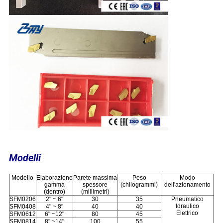
Modelli
Modello
Elaborazione
Parete massima
Peso
Modo
gamma
spessore
(chilogrammi)
dell'azionamento
(dentro)
(millimetri)
SFM0206
2" ~ 6"
30
35
Pneumatico
Idraulico
SFM0408
4" ~ 8"
40
40
Elettrico
SFM0612
6" ~12"
80
45
SFM0814
8" ~14"
100
55