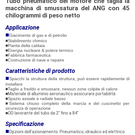
Tubo pneumatico del motore che taglia la
macchina di smussatura del ANG con 45
chilogrammi di peso netto
Applicazione
■
Giacimento di gas e di petrolio
■Stabilimento chimico
■Pianta della caldaia
■Energia nucleare & potere termico
■Fabbrica farmaceutica
■Costruzione di nave e repaire
Caratteristiche di prodotto
■
Spacchi la struttura della struttura, può essere rapidamente di
installare
■
Taglio a freddo e smussare, nessun zone colpite di calore
■
Materiale di alluminio aeronautico assicurare portabilità
■
Spazio assiale e radiale basso
■Sistema chiuso completo della marcia e del cuscinetto per
sicurezza di operazione
■
OD lavorante del tubo da 2" fino a 84"
Specificazione
■
Opzioni dell'azionamento: Pneumatico, idraulico ed elettrico