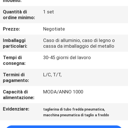
modello:
CONTROLLO
Quantità di
1 set
DI
ordine minimo:
QUALITÀ
Prezzo:
Negotiate
MAPPA
Imballaggi
Caso di alluminio, caso di legno o
particolari:
cassa da imballaggio del metallo
DEL
Tempi di
30-45 giorni del lavoro
SITO
consegna:
Termini di
L/C, T/T,
NORME
pagamento:
SULLA
Capacità di
MODA/ANNO 1000
PRIVACY
alimentazione:
Evidenziare:
,
taglierina di tubo fredda pneumatica
macchina pneumatica di taglio a freddo