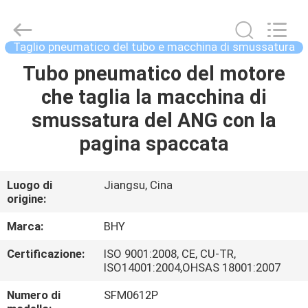
2018
-
2026
Bohyar
Engineering
Taglio pneumatico del tubo e macchina di smussatura
Material
Technology(Suzhou)Co.,
Ltd.
Tubo pneumatico del motore
CASA
All
Rights
che taglia la macchina di
Reserved.
PRODOTTI
smussatura del ANG con la
pagina spaccata
CIRCA
NOI
Luogo di
Jiangsu, Cina
origine:
GIRO
Marca:
BHY
DELLA
Certificazione:
ISO 9001:2008, CE, CU-TR,
ISO14001:2004,OHSAS 18001:2007
FABBRICA
Numero di
SFM0612P