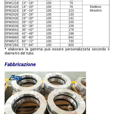
SFM1218
12" ~18"
100
70
SFM1420
14" ~20"
100
76
Elettrico
Idraulico
SFM1824
18" ~24"
100
123
SFM2026
20" ~26"
100
130
SFM2430
24" ~30"
100
142
SFM2632
26" ~32"
100
150
SFM3036
30" ~36"
100
159
SFM3642
36" ~42"
100
179
SFM4248
42" ~48"
100
198
SFM4860
48" ~60"
100
642
SFM6072
60" ~72"
100
730
SFM7284
72" ~84"
100
820
* elaborare la gamma può essere personalizzata secondo il
diametro del tubo.
Fabbricazione