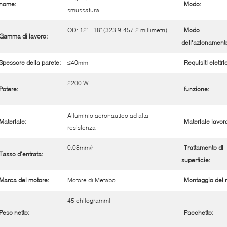
nome:
Modo:
smussatura
OD: 12" - 18" (323.9-457.2 millimetri)
Modo
Gamma di lavoro:
dell'azionament
Spessore della parete:
≤40mm
Requisiti elettric
2200 W
Potere:
funzione:
Alluminio aeronautico ad alta
Materiale:
Materiale lavora
resistenza
0.08mm/r
Trattamento di
Tasso d'entrata:
superficie:
Marca del motore:
Motore di Metabo
Montaggio del 
45 chilogrammi
Peso netto:
Pacchetto: