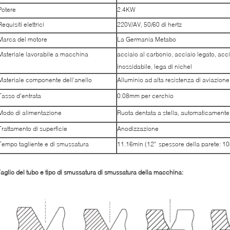
Potere
2.4KW
Requisiti elettrici
220V/AV, 50/60 di hertz
Marca del motore
La Germania Metabo
Materiale lavorabile a macchina
acciaio al carbonio, acciaio legato, acc
inossidabile, lega di nichel
Materiale componente dell'anello
Alluminio ad alta resistenza di aviazione
Tasso d'entrata
0.08mm per cerchio
Modo di alimentazione
Ruota dentata a stella, automaticamente
Trattamento di superficie
Anodizzazione
Tempo tagliente e di smussatura
11.16min (12" spessore della parete: 1
aglio del tubo e tipo di smussatura di smussatura della macchina: