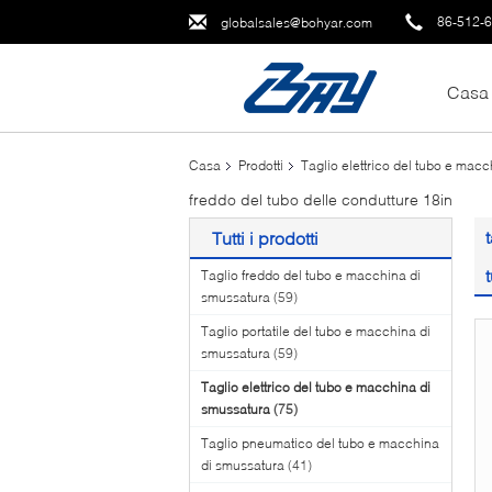
86-512-
globalsales@bohyar.com
Casa
Casa
Prodotti
Taglio elettrico del tubo e mac
freddo del tubo delle condutture 18in
Tutti i prodotti
Taglio freddo del tubo e macchina di
smussatura
(59)
Taglio portatile del tubo e macchina di
smussatura
(59)
Taglio elettrico del tubo e macchina di
smussatura
(75)
Taglio pneumatico del tubo e macchina
di smussatura
(41)