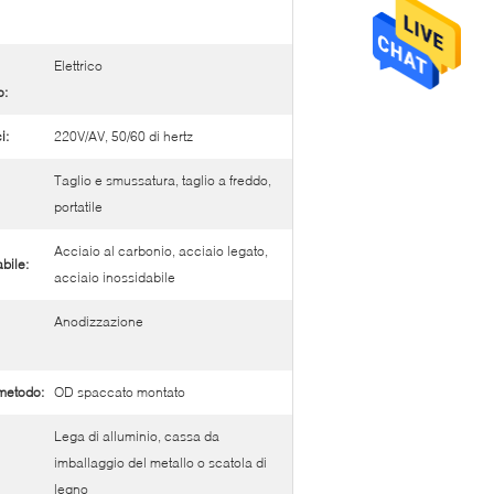
Elettrico
o:
i:
220V/AV, 50/60 di hertz
Taglio e smussatura, taglio a freddo,
portatile
Acciaio al carbonio, acciaio legato,
bile:
acciaio inossidabile
Anodizzazione
metodo:
OD spaccato montato
Lega di alluminio, cassa da
imballaggio del metallo o scatola di
legno