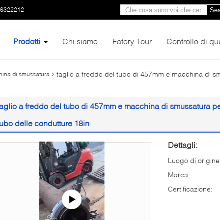
66322212
Sea
Prodotti
Chi siamo
Fatory Tour
Controllo di qua
taglio a freddo del tubo di 457mm e macchina di sm
china di smussatura
taglio a freddo del tubo di 457mm e macchina di smussatura per
tubo delle condutture 18in
Dettagli:
Luogo di origine
Marca:
Certificazione: