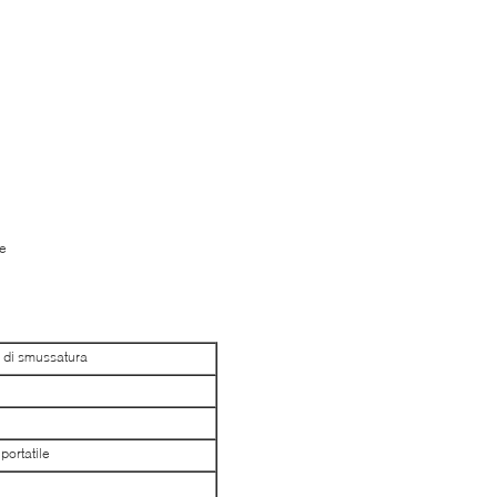
ne
 di smussatura
portatile