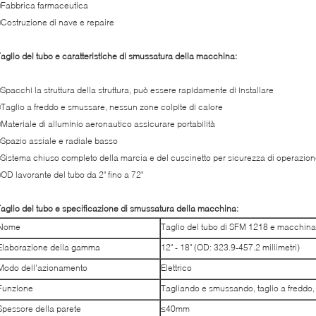
Fabbrica farmaceutica
Costruzione di nave e repaire
aglio del tubo e caratteristiche di smussatura della macchina:
Spacchi la struttura della struttura, può essere rapidamente di installare
Taglio a freddo e smussare, nessun zone colpite di calore
Materiale di alluminio aeronautico assicurare portabilità
Spazio assiale e radiale basso
Sistema chiuso completo della marcia e del cuscinetto per sicurezza di operazio
OD lavorante del tubo da 2" fino a 72"
aglio del tubo e specificazione di smussatura della macchina:
Nome
Taglio del tubo di SFM 1218 e macchina
Elaborazione della gamma
12" - 18" (OD: 323.9-457.2 millimetri)
Modo dell'azionamento
Elettrico
Funzione
Tagliando e smussando, taglio a freddo, 
Spessore della parete
≤40mm