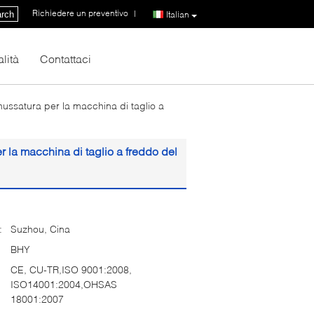
Richiedere un preventivo
|
rch
Italian
lità
Contattaci
ussatura per la macchina di taglio a
 la macchina di taglio a freddo del
:
Suzhou, Cina
BHY
CE, CU-TR,ISO 9001:2008,
ISO14001:2004,OHSAS
18001:2007