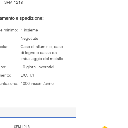
SFM 1218
gamento e spedizione:
ne minimo:
1 insieme
Negotiate
olari:
Caso di alluminio, caso
di legno o cassa da
imballaggio del metallo
gna:
10 giorni lavorativi
mento:
L/C, T/T
entazione:
1000 insiemi/anno
SFM 1218