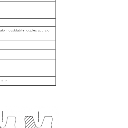
iaio inossidabile, duples acciaio
0mm)