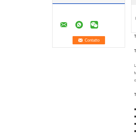
T
T
L
t
c
T
■
■
■
■